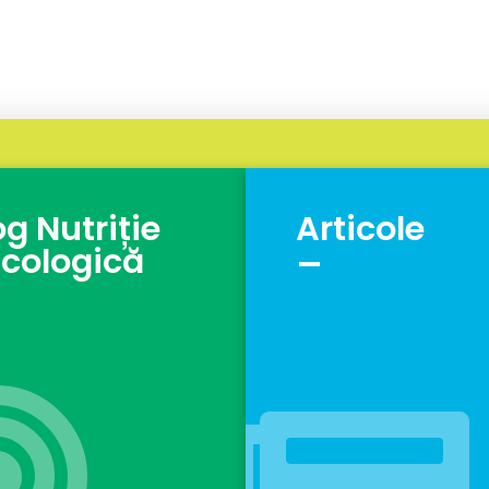
og Nutriție
Articole
_
cologică