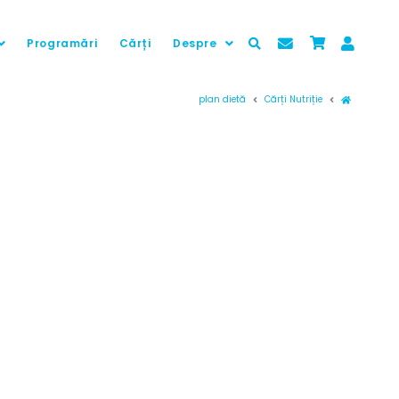
Programări
Cărți
Despre
Prima pag
plan dietă
Cărți Nutriție