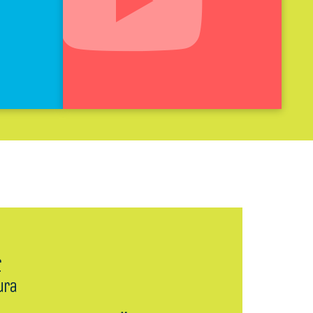
r
ura