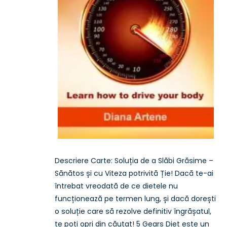
Descriere Carte: Soluția de a Slăbi Grăsime –
Sănătos și cu Viteza potrivită Ție! Dacă te-ai
întrebat vreodată de ce dietele nu
funcționează pe termen lung, și dacă dorești
o soluție care să rezolve definitiv îngrășatul,
te poți opri din căutat! 5 Gears Diet este un