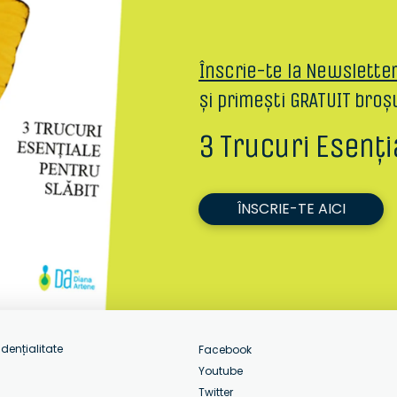
Înscrie-te la Newslette
și primești GRATUIT broș
3 Trucuri Esenți
ÎNSCRIE-TE AICI
idențialitate
Facebook
Youtube
Twitter