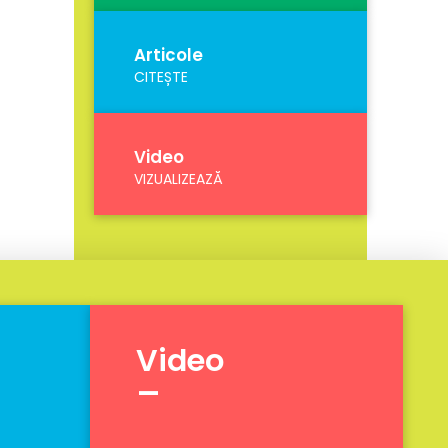
Articole
CITEȘTE
Video
VIZUALIZEAZĂ
Video
_