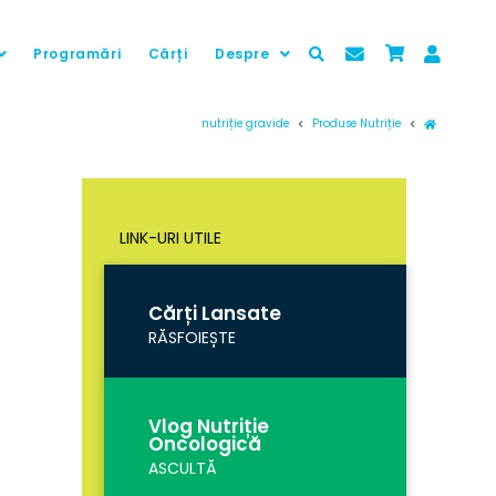
Programări
Cărți
Despre
Prima pag
nutriție gravide
Produse Nutriție
LINK-URI UTILE
Cărți Lansate
RĂSFOIEȘTE
Vlog Nutriție
Oncologică
ASCULTĂ