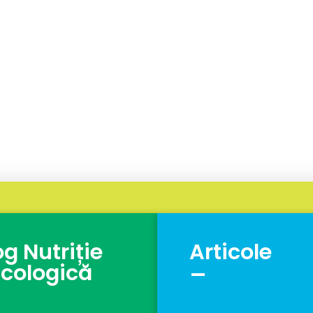
og Nutriție
Articole
_
cologică