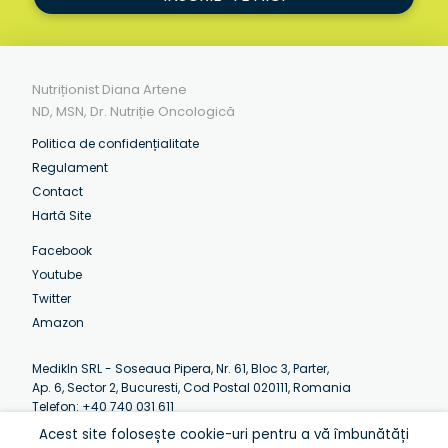
Nutriționist Diana Artene
ND, MSN, Dr. Nutriție Oncologică
Politica de confidențialitate
Regulament
Contact
Hartă Site
Facebook
Youtube
Twitter
Amazon
MedikIn SRL - Soseaua Pipera, Nr. 61, Bloc 3, Parter,
Ap. 6, Sector 2, Bucuresti, Cod Postal 020111, Romania
Telefon: +40 740 031 611
Email:
contact@artenediana.com
Acest site folosește cookie-uri pentru a vă îmbunătăți
Luni-Vineri: 07:30 - 12:30 (EEST)