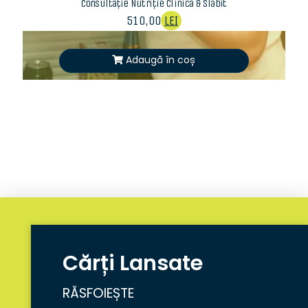
Consultație Nutriție Clinică & Slăbit
510,00
LEI
Adaugă în coș
Cărți Lansate
RĂSFOIEȘTE