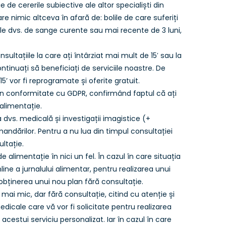
de cererile subiective ale altor specialiști din
e nimic altceva în afară de: bolile de care suferiți
le dvs. de sange curente sau mai recente de 3 luni,
sultațiile la care ați întârziat mai mult de 15′ sau la
ntinuați să beneficiați de serviciile noastre. De
 vor fi reprogramate și oferite gratuit.
în conformitate cu GDPR, confirmând faptul că ați
 alimentație.
dvs. medicală și investigații imagistice (+
ndărilor. Pentru a nu lua din timpul consultației
ltație.
 alimentație în nici un fel. În cazul în care situația
ne a jurnalului alimentar, pentru realizarea unui
 obținerea unui nou plan fără consultație.
 mai mic, dar fără consultație, citind cu atenție și
ale care vă vor fi solicitate pentru realizarea
cestui serviciu personalizat. Iar în cazul în care