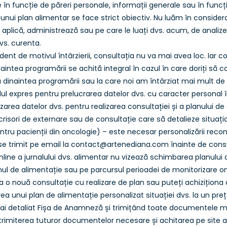
în funcție de păreri personale, informații generale sau în funcție 
nui plan alimentar se face strict obiectiv. Nu luăm în considerar
aplică, administrează sau pe care le luați dvs. acum, de analize
vs. curenta.
dent de motivul întârzierii, consultația nu va mai avea loc. Iar con
aintea programării se achită integral în cazul în care doriți să co
inaintea programării sau la care noi am întârziat mai mult de 15’
l expres pentru prelucrarea datelor dvs. cu caracter personal 
lizarea datelor dvs. pentru realizarea consultației și a planului de
isori de externare sau de consultație care să detalieze situația 
ru pacienții din oncologie) – este necesar personalizării recoma
se trimit pe email la contact@artenediana.com înainte de consu
nline a jurnalului dvs. alimentar nu vizează schimbarea planului de
l de alimentație sau pe parcursul perioadei de monitorizare onli
la o nouă consultație cu realizare de plan sau puteți achiziționa
ea unui plan de alimentație personalizat situației dvs. la un preț
etaliat Fișa de Anamneză și trimițând toate documentele medic
trimiterea tuturor documentelor necesare și achitarea pe site a a