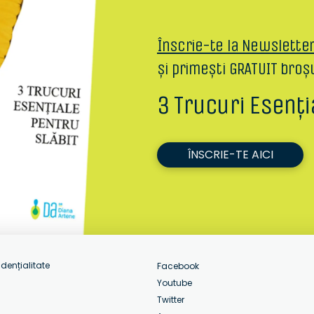
Înscrie-te la Newslette
și primești GRATUIT broș
3 Trucuri Esenți
ÎNSCRIE-TE AICI
idențialitate
Facebook
Youtube
Twitter