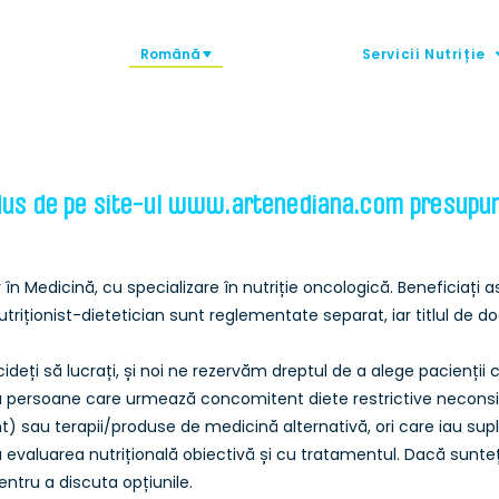
Română
Servicii Nutriție
dus de pe site-ul
www.artenediana.com
presupune
în Medicină, cu specializare în nutriție oncologică. Beneficiați as
triționist-dietetician sunt reglementate separat, iar titlul de do
cideți să lucrați, și noi ne rezervăm dreptul de a alege pacienții 
 persoane care urmează concomitent diete restrictive neconsilia
) sau terapii/produse de medicină alternativă, ori care iau supli
 evaluarea nutrițională obiectivă și cu tratamentul. Dacă sunteț
ntru a discuta opțiunile.