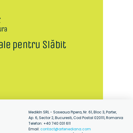
r
ura
ale pentru Slăbit
MedikIn SRL - Soseaua Pipera, Nr. 61, Bloc 3, Parter,
Ap. 6, Sector 2, Bucuresti, Cod Postal 020111, Romania
Telefon: +40 740 031 611
Email:
contact@artenediana.com