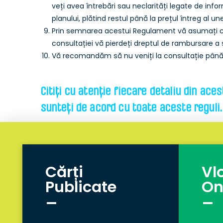
veți avea întrebări sau neclarități legate de info
planului, plătind restul până la prețul întreg al une
Prin semnarea acestui Regulament vă asumați că a
consultației vă pierdeți dreptul de rambursare a
Vă recomandăm să nu veniți la consultație până nu
Citiți cu atenție fiecare detaliu din ace
sunteți de acord cu toate aceste reguli.
Cărți
Vl
Publicate
On
_
_