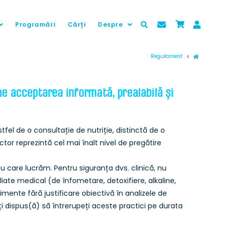
Programări
Cărți
Despre
Prima pag
Regulament
 acceptarea informată, prealabilă și
tfel de o consultație de nutriție, distinctă de o
ctor reprezintă cel mai înalt nivel de pregătire
cu care lucrăm. Pentru siguranța dvs. clinică, nu
te medical (de înfometare, detoxifiere, alkaline,
mente fără justificare obiectivă în analizele de
i dispus(ă) să întrerupeți aceste practici pe durata