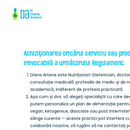
Achiziționarea oricărui serviciu sau pro
irevocabilă a următorului Regulament:
Diana Artene este Nutriționist-Dietetician, doctor 
consultație medicală: profesiile de medic și de nu
academică, indiferent de profesia practicată.
Așa cum și dvs. vă alegeți specialiștii cu care de
putem personaliza un plan de alimentație pentru
vegan, ketogenice, disociate sau post intermitent
sânge curente — aceste practici pot interfera cu
colaborării noastre, vă rugăm să ne contactați pe