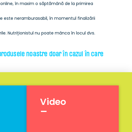
au online, în maxim o săptămână de la primirea
e este neramburasabil, în momentul finalizării
le. Nutriționistul nu poate mânca în locul dvs.
 produsele noastre doar în cazul în care
Video
_