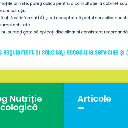
rmațiile primite, puteți aplica pentru o consultație la cabinet s
i consultații.
ți fost informat(ă) și ați acceptat că prețul serviciilor noastr
 sumei achitate.
 sunteți gata să aplicați disciplinat și consistent recomandări
st Regulament și solicitați accesul la serviciile și
og Nutriție
Articole
_
cologică