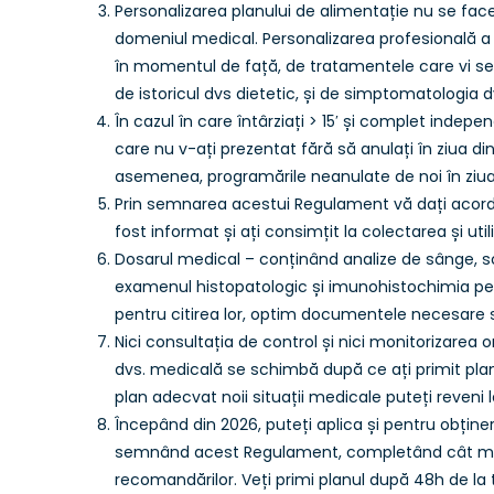
Personalizarea planului de alimentație nu se face 
domeniul medical. Personalizarea profesională a u
în momentul de față, de tratamentele care vi se 
de istoricul dvs dietetic, și de simptomatologia d
În cazul în care întârziați > 15′ și complet indepen
care nu v-ați prezentat fără să anulați în ziua din
asemenea, programările neanulate de noi în ziua d
Prin semnarea acestui Regulament vă dați acordu
fost informat și ați consimțit la colectarea și uti
Dosarul medical – conținând analize de sânge, scr
examenul histopatologic și imunohistochimia pent
pentru citirea lor, optim documentele necesare 
Nici consultația de control și nici monitorizarea o
dvs. medicală se schimbă după ce ați primit planu
plan adecvat noii situații medicale puteți reveni 
Începând din 2026, puteți aplica și pentru obținer
semnând acest Regulament, completând cât mai d
recomandărilor. Veți primi planul după 48h de la 