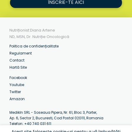
ÎNSCRIE-TE AICI
Nutriționist Diana Artene
ND, MSN, Dr. Nutriție Oncologică
Politica de confidențialitate
Regulament
Contact
Hartă Site
Facebook
Youtube
Twitter
Amazon
MedikIn SRL - Soseaua Pipera, Nr. 61, Bloc 3, Parter,
Ap. 6, Sector 2, Bucuresti, Cod Postal 020111, Romania
Telefon: +40 740 031 611
Email:
contact@artenediana.com
Acest site folosește cookie-uri pentru a vă îmbunătăți