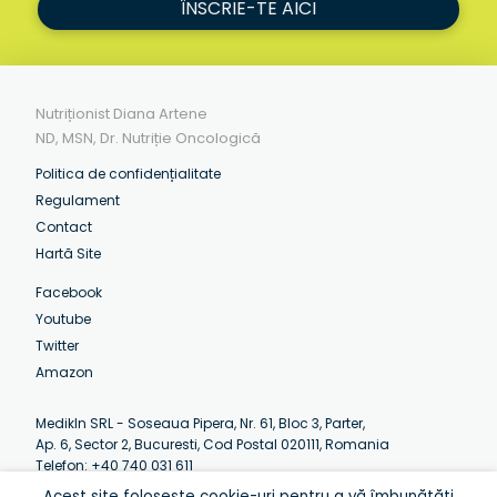
ÎNSCRIE-TE AICI
Nutriționist Diana Artene
ND, MSN, Dr. Nutriție Oncologică
Politica de confidențialitate
Regulament
Contact
Hartă Site
Facebook
Youtube
Twitter
Amazon
MedikIn SRL - Soseaua Pipera, Nr. 61, Bloc 3, Parter,
Ap. 6, Sector 2, Bucuresti, Cod Postal 020111, Romania
Telefon: +40 740 031 611
Email:
contact@artenediana.com
Acest site folosește cookie-uri pentru a vă îmbunătăți