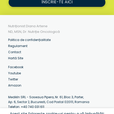
ÎNSCRIE-TE AICI
Nutriționist Diana Artene
ND, MSN, Dr. Nutriție Oncologică
Politica de confidențialitate
Regulament
Contact
Hartă Site
Facebook
Youtube
Twitter
Amazon
MedikIn SRL - Soseaua Pipera, Nr. 61, Bloc 3, Parter,
Ap. 6, Sector 2, Bucuresti, Cod Postal 020111, Romania
Telefon: +40 740 031 611
Email:
contact@artenediana.com
Acest site folosește cookie-uri pentru a vă îmbunătăți