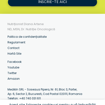
ÎNSCRIE-TE AICI
Nutriționist Diana Artene
ND, MSN, Dr. Nutriție Oncologică
Politica de confidențialitate
Regulament
Contact
Hartă Site
Facebook
Youtube
Twitter
Amazon
MedikIn SRL - Soseaua Pipera, Nr. 61, Bloc 3, Parter,
Ap. 6, Sector 2, Bucuresti, Cod Postal 020111, Romania
Telefon: +40 740 031 611
Email:
contact@artenediana.com
Acest site folosește cookie-uri pentru a vă îmbunătăți