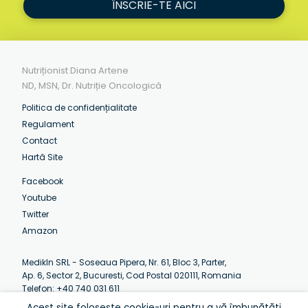
ÎNSCRIE-TE AICI
Nutriționist Diana Artene
ND, MSN, Dr. Nutriție Oncologică
Politica de confidențialitate
Regulament
Contact
Hartă Site
Facebook
Youtube
Twitter
Amazon
MedikIn SRL - Soseaua Pipera, Nr. 61, Bloc 3, Parter,
Ap. 6, Sector 2, Bucuresti, Cod Postal 020111, Romania
Telefon: +40 740 031 611
Email:
contact@artenediana.com
Acest site folosește cookie-uri pentru a vă îmbunătăți