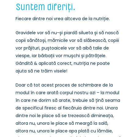
Suntem diferiți.
Fiecare dintre noi vrea altceva de la nutriție.
Gravidele vor să nu-și piardă silueta și să nască
copii sănătoși, mămicile vor să slăbească, copiii
vor prăjituri, puștoaicele vor să aibă talie de
viespe, iar bărbații vor mușchi și pătrățele.
Gândită & aplicată corect, nutriția ne poate
ajuta să ne trăim visele!
Doar că tot acest proces de schimbare de la
modul în care arată corpul nostru azi – la modul
în care ne dorim să arate, trebuie să țină seama
de specificul firesc al fiecăruia dintre noi. Unora
dintre noi le place să se trezească dimineața,
altora nu, unora le place să meargă la sală,
altora nu, unora le place apa plată cu lămâie,