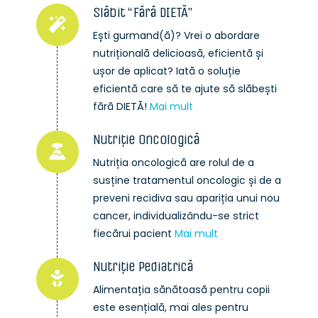
Slăbit “Fără DIETĂ”
Ești gurmand(ă)? Vrei o abordare
nutrițională delicioasă, eficientă și
ușor de aplicat? Iată o soluție
eficientă care să te ajute să slăbești
fără DIETĂ!
Mai mult
Nutriție Oncologică
Nutriția oncologică are rolul de a
susține tratamentul oncologic și de a
preveni recidiva sau apariția unui nou
cancer, individualizându-se strict
fiecărui pacient
Mai mult
Nutriție Pediatrică
Alimentația sănătoasă pentru copii
este esențială, mai ales pentru