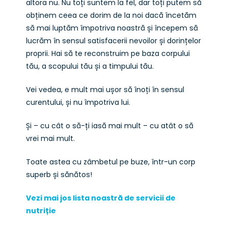
altora nu. Nu toți suntem la fel, dar toți putem să
obținem ceea ce dorim de la noi dacă încetăm
să mai luptăm împotriva noastră și începem să
lucrăm în sensul satisfacerii nevoilor și dorințelor
proprii. Hai să te reconstruim pe baza corpului
tău, a scopului tău și a timpului tău.
Vei vedea, e mult mai ușor să înoți în sensul
curentului, și nu împotriva lui.
Și – cu cât o să-ți iasă mai mult – cu atât o să
vrei mai mult.
Toate astea cu zâmbetul pe buze, într-un corp
superb și sănătos!
Vezi mai jos lista noastră de servicii de
nutriție