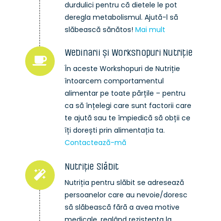
durdulici pentru că dietele le pot
deregla metabolismul. Ajută-l să
slăbească sănătos!
Mai mult
Webinarii și Workshopuri Nutriție
În aceste Workshopuri de Nutriție
întoarcem comportamentul
alimentar pe toate părțile – pentru
ca să înțelegi care sunt factorii care
te ajută sau te împiedică să obții ce
îți dorești prin alimentația ta.
Contactează-mă
Nutriție Slăbit
Nutriția pentru slăbit se adresează
persoanelor care au nevoie/doresc
să slăbească fără a avea motive
medicale, reglând rezistența la