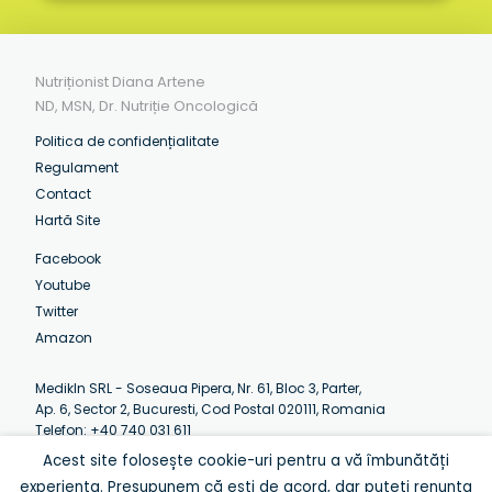
Nutriționist Diana Artene
ND, MSN, Dr. Nutriție Oncologică
Politica de confidențialitate
Regulament
Contact
Hartă Site
Facebook
Youtube
Twitter
Amazon
MedikIn SRL - Soseaua Pipera, Nr. 61, Bloc 3, Parter,
Ap. 6, Sector 2, Bucuresti, Cod Postal 020111, Romania
Telefon: +40 740 031 611
Email:
contact@artenediana.com
Acest site folosește cookie-uri pentru a vă îmbunătăți
Luni-Vineri: 07:30 - 12:30 (EEST)
experiența. Presupunem că ești de acord, dar puteți renunța