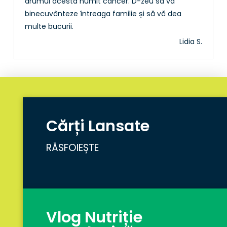
drumul acesta numit cancer. D-zeu să va
binecuvânteze întreaga familie și să vă dea
multe bucurii.
Lidia S.
Cărți Lansate
RĂSFOIEȘTE
Vlog Nutriție