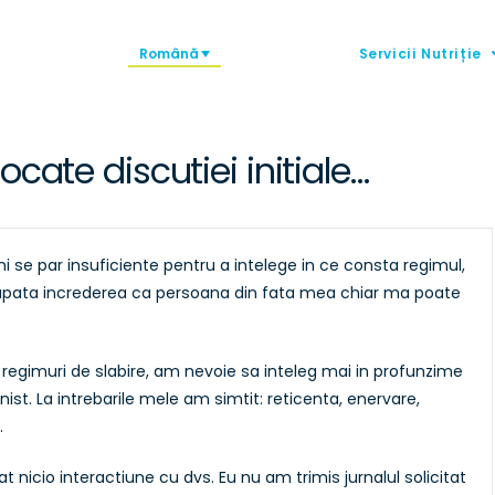
Română
Servicii Nutriție
cate discutiei initiale…
i se par insuficiente pentru a intelege in ce consta regimul,
 capata increderea ca persoana din fata mea chiar ma poate
regimuri de slabire, am nevoie sa inteleg mai in profunzime
st. La intrebarile mele am simtit: reticenta, enervare,
.
at nicio interactiune cu dvs. Eu nu am trimis jurnalul solicitat