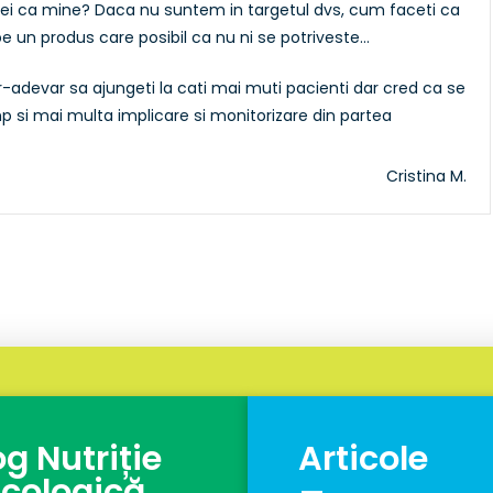
u cei ca mine? Daca nu suntem in targetul dvs, cum faceti ca
 un produs care posibil ca nu ni se potriveste…
ntr-adevar sa ajungeti la cati mai muti pacienti dar cred ca se
mp si mai multa implicare si monitorizare din partea
Cristina M.
og Nutriție
Articole
_
cologică