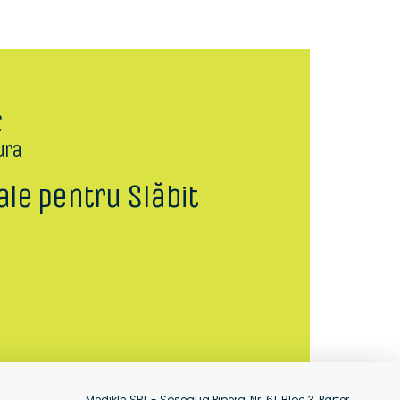
r
ura
ale pentru Slăbit
MedikIn SRL - Soseaua Pipera, Nr. 61, Bloc 3, Parter,