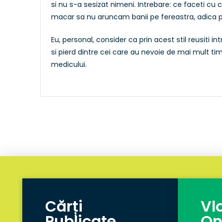
si nu s-a sesizat nimeni. Intrebare: ce faceti c
macar sa nu aruncam banii pe fereastra, adica pe
Eu, personal, consider ca prin acest stil reusiti i
si pierd dintre cei care au nevoie de mai mult ti
medicului.
Cărți
Vl
Publicate
On