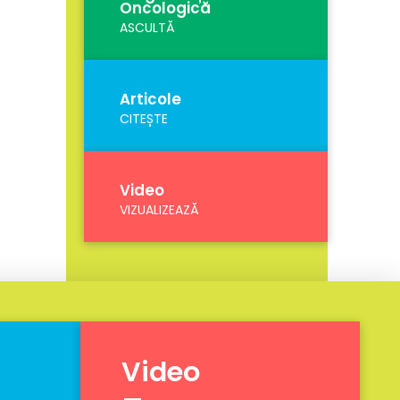
Oncologică
ASCULTĂ
Articole
CITEȘTE
Video
VIZUALIZEAZĂ
Video
_