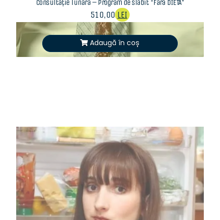
Consultație lunară – Program de slăbit “Fără DIETĂ”
510,00
LEI
Adaugă în coș