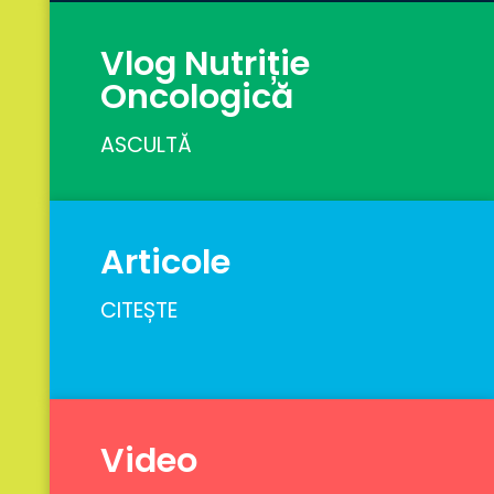
Vlog Nutriție
Oncologică
ASCULTĂ
Articole
CITEȘTE
Video