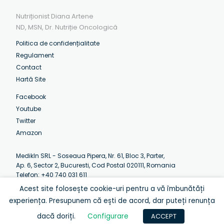
Nutriționist Diana Artene
ND, MSN, Dr. Nutriție Oncologică
Politica de confidențialitate
Regulament
Contact
Hartă Site
Facebook
Youtube
Twitter
Amazon
MedikIn SRL - Soseaua Pipera, Nr. 61, Bloc 3, Parter,
Ap. 6, Sector 2, Bucuresti, Cod Postal 020111, Romania
Telefon: +40 740 031 611
Email:
contact@artenediana.com
Acest site folosește cookie-uri pentru a vă îmbunătăți
Luni-Vineri: 07:30 - 12:30 (EEST)
experiența. Presupunem că ești de acord, dar puteți renunța
dacă doriți.
Configurare
ACCEPT
© Diana Artene 2013-2020