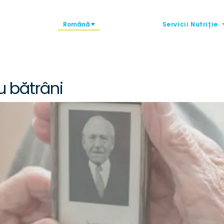
Română
Servicii Nutriție
u bătrâni