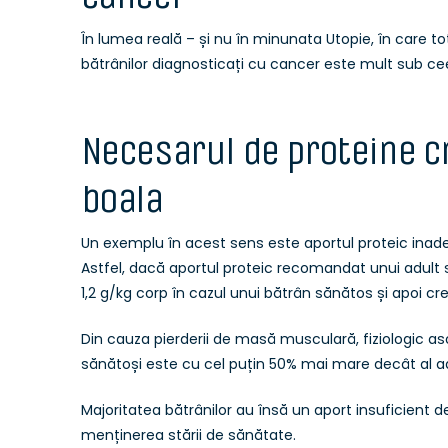
În lumea reală – și nu în minunata Utopie, în care to
bătrânilor diagnosticați cu cancer este mult sub c
Necesarul de proteine c
boala
Un exemplu în acest sens este aportul proteic inade
Astfel, dacă aportul proteic recomandat unui adult 
1,2 g/kg corp în cazul unui bătrân sănătos și apoi cre
Din cauza pierderii de masă musculară, fiziologic aso
sănătoși este cu cel puțin 50% mai mare decât al adu
Majoritatea bătrânilor au însă un aport insuficient 
menținerea stării de sănătate.