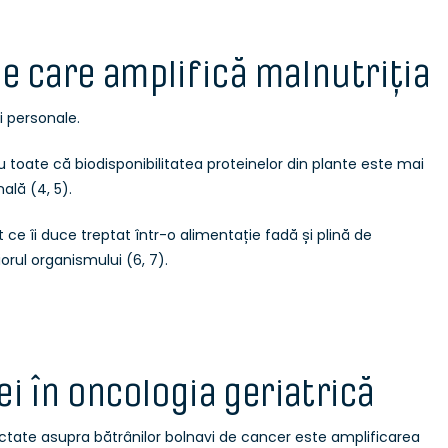
le care amplifică malnutriția
ri personale.
cu toate că biodisponibilitatea proteinelor din plante este mai
ală (4, 5).
t ce îi duce treptat într-o alimentație fadă și plină de
iorul organismului (6, 7).
i în oncologia geriatrică
ctate asupra bătrânilor bolnavi de cancer este amplificarea