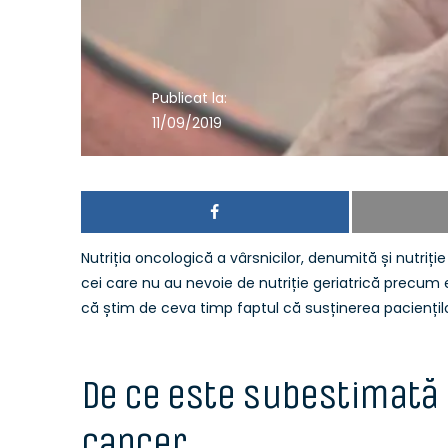
Publicat la:
11/09/2019
Nutriția oncologică a vârsnicilor, denumită și nutriți
cei care nu au nevoie de nutriție geriatrică precum 
că știm de ceva timp faptul că susținerea paciențilo
De ce este subestimată n
cancer