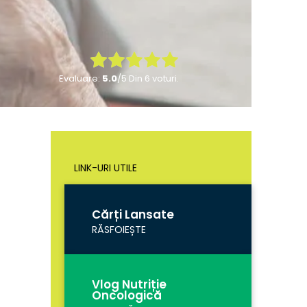
Rate this item:
Evaluare:
5.0
/5 Din 6 voturi.
Submit Rating
LINK-URI UTILE
Cărți Lansate
RĂSFOIEȘTE
Vlog Nutriție
Oncologică