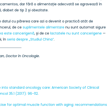
dicamentos, dar fără o alimentație adecvată se agravează în
diabet de tip 2 și obezitate.
în datul cu părerea care azi a devenit o practică atât de
ncerul, de ce
suplimentele alimentare
nu sunt automat sigure
ea este cancerigenă
, și de ce
lactatele nu sunt cancerigene
—
i, în
seria despre „Studiul China”
.
cian, Doctor în Oncologie.
 care into standard oncology care: American Society of Clinical
col 35.1 (2017): 96-112.
xercise for optimal muscle function with aging: recommendations