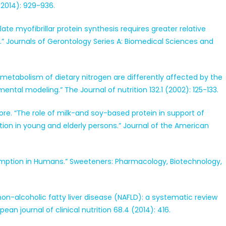
(2014): 929-936.
ulate myofibrillar protein synthesis requires greater relative
.” Journals of Gerontology Series A: Biomedical Sciences and
ic metabolism of dietary nitrogen are differently affected by the
al modeling.” The Journal of nutrition 132.1 (2002): 125-133.
Moore. “The role of milk-and soy-based protein in support of
ion in young and elderly persons.” Journal of the American
umption in Humans.” Sweeteners: Pharmacology, Biotechnology,
f non-alcoholic fatty liver disease (NAFLD): a systematic review
ean journal of clinical nutrition 68.4 (2014): 416.