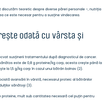
t discutăm teoretic despre diverse păreri personale –, nutriția
eea ce este necesar pentru a susține vindecarea.
rește odată cu vârsta și
cvat susținerii tratamentului după diagnosticul de cancer.
sănătos este de 0,8 g proteine/kg corp, acesta crește până la
ște la 1,5 g/kg corp în cazul unui bătrân bolnav (2).
ciată avansării în vârstă, necesarul proteic al bătrânilor
lților sănătoși (3).
de proteine, mult sub cantitatea necesară cel puțin pentru