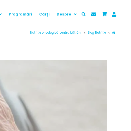
Programări
Cărți
Despre
Prima pag
Nutriție oncologică pentru bătrâni
Blog Nutriție