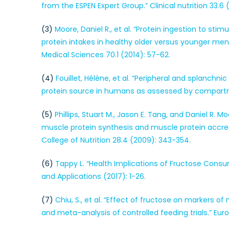
from the ESPEN Expert Group.” Clinical nutrition 33.6 
(3)
Moore, Daniel R., et al. “Protein ingestion to stim
protein intakes in healthy older versus younger men
Medical Sciences 70.1 (2014): 57-62.
(4)
Fouillet, Hélène, et al. “Peripheral and splanchn
protein source in humans as assessed by compartment
(5)
Phillips, Stuart M., Jason E. Tang, and Daniel R. 
muscle protein synthesis and muscle protein accret
College of Nutrition 28.4 (2009): 343-354.
(6)
Tappy L. “Health Implications of Fructose Cons
and Applications (2017): 1-26.
(7)
Chiu, S., et al. “Effect of fructose on markers o
and meta-analysis of controlled feeding trials.” Europ