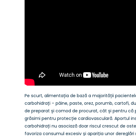
Pe scurt, alimentația de bază a majorității pacientel
carbohidrați – pâine, paste, orez, porumb, cartofi, 
de preparat și comod de procurat, cât și pentru că
grăsimi pentru protecție cardiovasculară. Aportul i
carbohidrați nu asociază doar riscul crescut de oste
favoriza consumul excesiv și apariția unor dereglări 