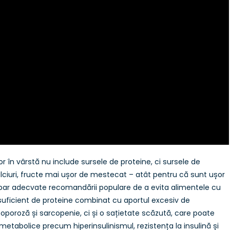
or în vârstă nu include sursele de proteine, ci sursele de
dulciuri, fructe mai ușor de mestecat – atât pentru că sunt ușor
 par adecvate recomandării populare de a evita alimentele cu
nsuficient de proteine combinat cu aportul excesiv de
oporoză și sarcopenie, ci și o sațietate scăzută, care poate
metabolice precum hiperinsulinismul, rezistența la insulină și