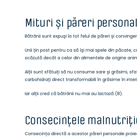
Mituri și păreri persona
Bătrânii sunt expuși la tot felul de păreri și convinge
Unii țin post pentru ca să își mai spele din păcate, 
scăzută decât a celor din alimentele de origine anim
Alții sunt sfătuiți să nu consume sare și grăsimi, sfa
carbohidrați direct transformabili în grăsime în inter
Iar alții cred că bătrânii nu mai au lactază (8).
Consecințele malnutriție
Consecința directă a acestor păreri personale proie