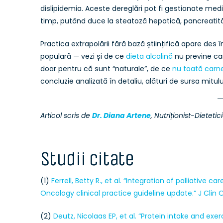
dislipidemia. Aceste dereglări pot fi gestionate me
timp, putând duce la steatoză hepatică, pancreatită, 
Practica extrapolării fără bază științifică apare des 
populară — vezi și de ce
dieta alcalină
nu previne ca
doar pentru că sunt “naturale”, de ce
nu toată carn
concluzie analizată în detaliu, alături de sursa mitulu
Articol scris de
Dr. Diana Artene
, Nutriționist-Dieteti
Studii citate
(1)
Ferrell, Betty R., et al. “Integration of palliative
Oncology clinical practice guideline update.” J Clin On
(2)
Deutz, Nicolaas EP, et al. “Protein intake and e