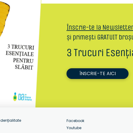
Înscrie-te la Newslette
și primești GRATUIT broș
3 Trucuri Esenți
ÎNSCRIE-TE AICI
idențialitate
Facebook
Youtube