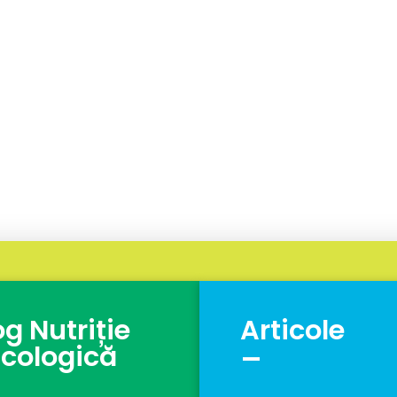
og Nutriție
Articole
_
cologică