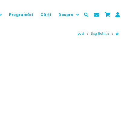
Programări
Cărți
Despre
Prima pag
post
Blog Nutriție