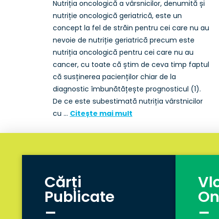
Nutriția oncologică a vârsnicilor, denumită și
nutriție oncologică geriatrică, este un
concept la fel de străin pentru cei care nu au
nevoie de nutriție geriatrică precum este
nutriția oncologică pentru cei care nu au
cancer, cu toate că știm de ceva timp faptul
că susținerea pacienților chiar de la
diagnostic îmbunătățește prognosticul (1).
De ce este subestimată nutriția vârstnicilor
cu …
Citește mai mult
Cărți
Vl
Publicate
On
_
_