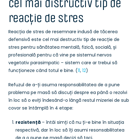
cel mai distructiv tip de
reacție de stres
Reacția de stres de resemnare indusă de tăcerea
defensivă este cel mai destructiv tip de reacție de
stres pentru sănătatea mentală, fizică, socială, și
profesională pentru că vine pe sistemul nervos
vegetativ parasimpatic – sistem care ar trebui să
funcționeze când totul e bine. (
11
,
12
)
Refuzul de a-ți asuma responsabilitatea de a pune
problema pe masă să discuți despre ea până o rezolvi
în loc să o eviți îndesând-o lângă restul mizeriei de sub
covor se întâmplă în 4 etape:
rezistență
– întâi simți că nu ți-e bine în situația
respectivă, dar în loc să îți asumi resonsabilitatea
de a o pune pe masă decizi să taci,