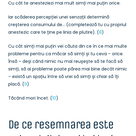
Cu cât te anesteziezi mai mult simți mai puțin orice.
Iar scăderea percepției unei senzații determină
creșterea consumului de… (completează tu cu propriul
anestezic care te ține pe linia de plutire). (
8
)
Cu cât simți mai puțin vei căuta din ce în ce mai multe
probleme pentru ca măcar să simți și tu ceva – orice.
Însă – deși când nimic nu mai reușește să te facă să
simți, să ai probleme poate părea mai bine decât nimic
– există un spațiu între să vrei să simți și chiar să îți
placă. (
9
)
Tăcând mori încet. (
10
)
De ce resemnarea este