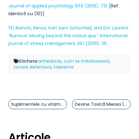
Journal of applied psychology 101.5 (2016): 731.
[Ref.
identică cu (10)]
13) Bianchi, Renzo, Irvin Sam Schonfeld, and Eric Laurent.
“Burnout: Moving beyond the status quo.” International
journal of stress management 26.1 (2019): 36.
Etichete:
anhedonie
,
cum te imbolnavesti
,
tacere defensiva
,
toleranta
Suplimentele cu vitamina D – la limita între popular și fiziologic
Devine Toxică Mierea Încălzită? Ce Spune Știința
Articole