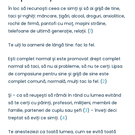
În loc să recunoști ceea ce simți și să ai grijă de tine,
taci și-nghiți: mâncare, țigări, alcool, droguri, anxiolitice,
rochii de firmă, pantofi cu moț, mașini străine,
telefoane de ultimă generație, relații. (
1
)
Te uiți la oamenii de lângă tine: fac la fel.
Ești complet normal și este promovat drept complet
normal să taci, să nu ai probleme, să nu te cerți. Lipsa
de compasiune pentru sine și grijă de sine este
complet comună, normală, mulți tac la fel. (
2
)
Și – ca să reușești să rămâi în rând cu lumea evitând
să te cerți cu părinți, profesori, milițieni, membrii de
familie, parteneri de cuplu sau șefi (
3
) – înveți deci
treptat să eviți ce simți. (
4
)
Te anesteziezi ca toată lumea, cum se evită toată