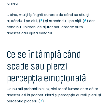
lumea.
… bine, mulți își înghit durerea de când se știu și
ajutându-i pe alții, (
5
) și atacându-i pe alții, (
6
) dar
când nu-i nimeni de ajutat sau atacat: auto-
anesteziatul ajută evitatul…
Ce se întâmplă când
scade sau pierzi
percepția emoțională
Ce nu știi probabil nici tu, nici toată lumea este că te
anesteziezi la pachet. Pierzi și percepția durerii, pierzi și
percepția plăcerii. (
7
)