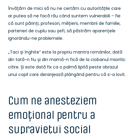
Învățăm de mici să nu ne certăm cu autoritățile care
ar putea să ne facă rău când suntem vulnerabili – fie
că sunt părinți, profesori, milițieni, membrii de familie,
parteneri de cuplu sau șefi, să păstrăm aparențele
ignorându-ne problemele.
„Taci și înghite” este la propriu mantra românilor, dată
din tată-n fiu și din mamă-n fică de la ciobanul mioritic
citire. Și este dată fix ca o palmă lipită peste obrazul
unui copil care deranjează plângând pentru că s-a lovit.
Cum ne anesteziem
emoțional pentru a
supraviețui social