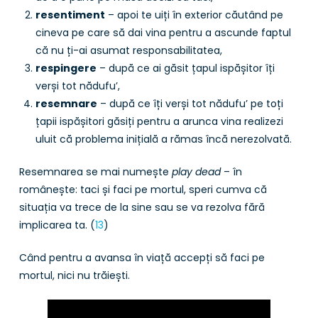
resentiment
– apoi te uiți în exterior căutând pe
cineva pe care să dai vina pentru a ascunde faptul
că nu ți-ai asumat responsabilitatea,
respingere
– după ce ai găsit țapul ispășitor îți
verși tot nădufu’,
resemnare
– după ce îți verși tot nădufu’ pe toți
țapii ispășitori găsiți pentru a arunca vina realizezi
uluit că problema inițială a rămas încă nerezolvată.
Resemnarea se mai numește
play dead
– în
românește: taci și faci pe mortul, speri cumva că
situația va trece de la sine sau se va rezolva fără
implicarea ta. (
13
)
Când pentru a avansa în viață accepți să faci pe
mortul, nici nu trăiești.