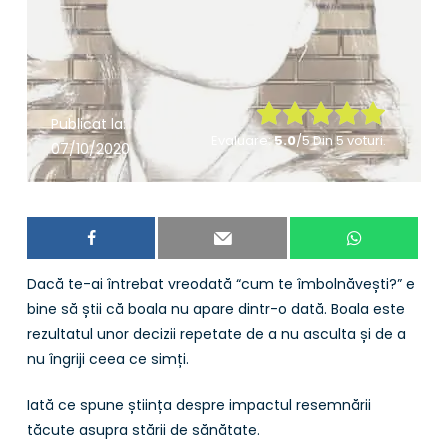
Rate this item:
Publicat la:
Evaluare:
5.0
/5 Din 5 voturi.
07/10/2020
Submit Rating
Dacă te-ai întrebat vreodată “cum te îmbolnăvești?” e
bine să știi că boala nu apare dintr-o dată. Boala este
rezultatul unor decizii repetate de a nu asculta și de a
nu îngriji ceea ce simți.
Iată ce spune știința despre impactul resemnării
tăcute asupra stării de sănătate.