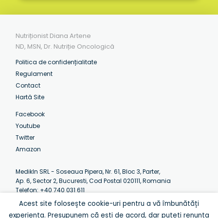
Nutriționist Diana Artene
ND, MSN, Dr. Nutriție Oncologică
Politica de confidențialitate
Regulament
Contact
Hartă Site
Facebook
Youtube
Twitter
Amazon
MedikIn SRL - Soseaua Pipera, Nr. 61, Bloc 3, Parter,
Ap. 6, Sector 2, Bucuresti, Cod Postal 020111, Romania
Telefon: +40 740 031 611
Email:
contact@artenediana.com
Acest site folosește cookie-uri pentru a vă îmbunătăți
Luni-Vineri: 07:30 - 12:30 (EEST)
experiența. Presupunem că ești de acord, dar puteți renunța