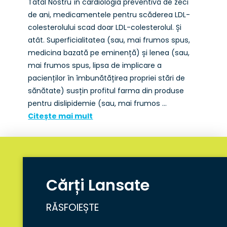
Tatăl Nostru în cardiologia preventivă de zeci
de ani, medicamentele pentru scăderea LDL-
colesterolului scad doar LDL-colesterolul. Și
atât. Superficialitatea (sau, mai frumos spus,
medicina bazată pe eminență) și lenea (sau,
mai frumos spus, lipsa de implicare a
pacienților în îmbunătățirea propriei stări de
sănătate) susțin profitul farma din produse
pentru dislipidemie (sau, mai frumos …
Citește mai mult
Cărți Lansate
RĂSFOIEȘTE