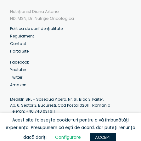
Nutriționist Diana Artene
ND, MSN, Dr. Nutriție Oncologică
Politica de confidențialitate
Regulament
Contact
Hartă Site
Facebook
Youtube
Twitter
Amazon
MedikIn SRL - Soseaua Pipera, Nr. 61, Bloc 3, Parter,
Ap. 6, Sector 2, Bucuresti, Cod Postal 020111, Romania
Telefon: +40 740 031 611
Email:
contact@artenediana.com
Acest site folosește cookie-uri pentru a vă îmbunătăți
Luni-Vineri: 07:30 - 12:30 (EEST)
experiența. Presupunem că ești de acord, dar puteți renunța
dacă doriți.
Configurare
ACCEPT
© Diana Artene 2013-2020