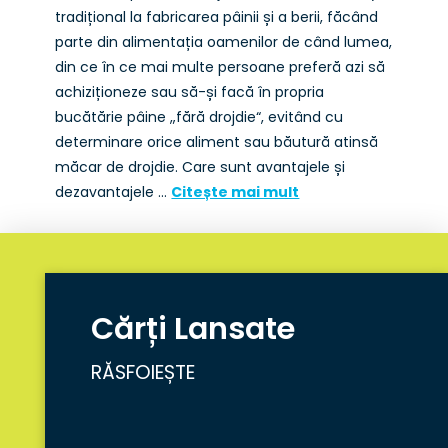
tradițional la fabricarea pâinii și a berii, făcând
parte din alimentația oamenilor de când lumea,
din ce în ce mai multe persoane preferă azi să
achiziționeze sau să-și facă în propria
bucătărie pâine „fără drojdie“, evitând cu
determinare orice aliment sau băutură atinsă
măcar de drojdie. Care sunt avantajele și
dezavantajele …
Citește mai mult
Cărți Lansate
RĂSFOIEȘTE