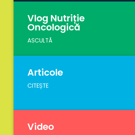
Vlog Nutriție
Oncologică
ASCULTĂ
Articole
CITEȘTE
Video