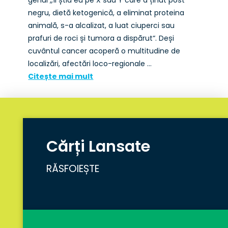
genul „îl știu eu pe X sau Y care a ținut post
negru, dietă ketogenică, a eliminat proteina
animală, s-a alcalizat, a luat ciuperci sau
prafuri de roci și tumora a dispărut“. Deși
cuvântul cancer acoperă o multitudine de
localizări, afectări loco-regionale …
Citește mai mult
Cărți Lansate
RĂSFOIEȘTE