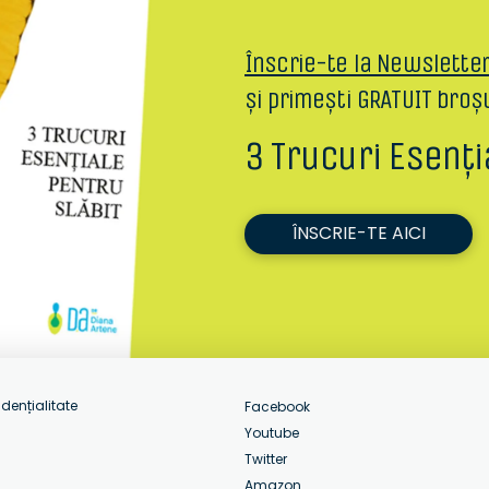
Înscrie-te la Newslette
și primești GRATUIT broș
3 Trucuri Esenți
ÎNSCRIE-TE AICI
idențialitate
Facebook
Youtube
Twitter
Amazon