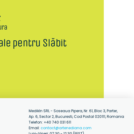
r
ura
ale pentru Slăbit
MedikIn SRL - Soseaua Pipera, Nr. 61, Bloc 3, Parter,
Ap. 6, Sector 2, Bucuresti, Cod Postal 020111, Romania
Telefon: +40 740 031 611
Email:
contact@artenediana.com
Luni-Vineri: 07:30 - 12:30 (EEST)