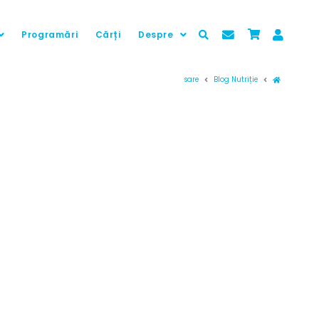
Programări
Cărți
Despre
Prima pag
sare
Blog Nutriție