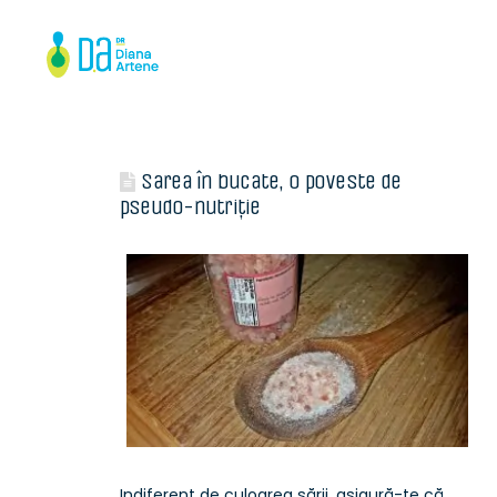
Sarea în bucate, o poveste de
pseudo-nutriție
Indiferent de culoarea sării, asigură-te că