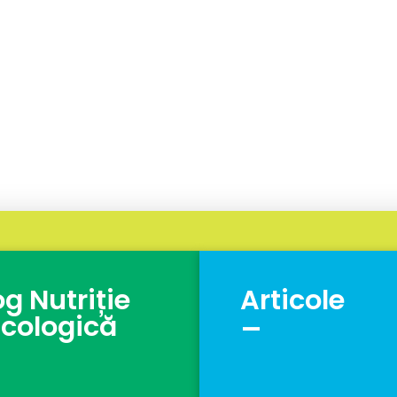
og Nutriție
Articole
_
cologică