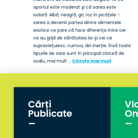
aportul este moderat şi că sarea este
iodată. Albă, neagră, gri, roz în picățele –
sarea a devenit partea dintre alimentele
exotice ce pare că face diferența între cei
ce au grijă de sănătatea lor și cei ce
supraviețuiesc, cumva, din inerție. Însă toate
tipurile de sare sunt în principal clorură de
sodiu, mai mult …
Citește mai mult
Cărți
Vl
Publicate
On
_
_