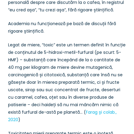
personală despre care discutăm la o cafea, în registrul
“eu cred așa”, “tu crezi așa”, fără rigoare științifică.
Academia nu funcționează pe bază de discuții fără
rigoare științifică.
Legat de miere, “toxic” este un termen definit în funcție
de conținutul de 5-hidroxi-metil-furfural (pe scurt: 5-
HMF) – substanță care începând de la o cantitate de
40 mg per kilogram de miere devine mutagenică,
carcinogenică și citotoxică, substanță care însă nu se
găsește doar în mierea preparată termic, ci și fructe
uscate, sirop sau suc concentrat de fructe, deserturi
cu caramel, cafea, oțet sau în diverse produse de
patiserie – deci haideți să nu mai mâncăm nimic că
există furfural de-astă pe planetă… (
Farag și colab.,
2020
)
Toxicitatea mierii preparate termic este o ipoteză