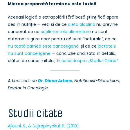
Mierea preparată termic nu este toxică.
Aceeași logică a extrapolării fără bază științifică apare
des în nutriție — vezi și de ce
dieta alcalină
nu previne
cancerul, de ce
suplimentele alimentare
nu sunt
automat sigure doar pentru că sunt “naturale”, de ce
nu toată carnea este cancerigenă
, și de ce
lactatele
nu sunt cancerigene
— concluzie analizată în detaliu,
alături de sursa mitului, în
seria despre „Studiul China”
.
Articol scris de
Dr. Diana Artene
, Nutriționist-Dietetician,
Doctor în Oncologie.
Studii citate
Ajlouni, S., & Sujirapinyokul, P. (2010).