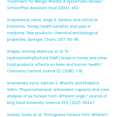
Treatment for Allergic Rhinitis: A Systematic Review.”
School Phys Assistant Stud (2014): 462.
Scepankova, Hana, Jorge A. Saraiva, and Letícia M.
Estevinho. “Honey health benefits and uses in
medicine.” Bee products-chemical and biological
properties. Springer, Cham, 2017. 83-96.
Shapla, Ummay Mahfuza, et al. “5-
Hydroxymethylfurfural (HMF) levels in honey and other
food products: effects on bees and human health.”
Chemistry Central Journal 12.1 (2018): 1-18.
Smetanska, Iryna, Salman S. Alharthi, and Khaled A.
Selim. “Physicochemical, antioxidant capacity and color
analysis of six honeys from different origin.” Journal of
King Saud University-Science 33.5 (2021): 101447.
Soares, Sonia, et al. “Portuguese honeys from different