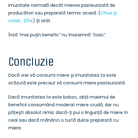
imunitate normală decât mierea pasteurizată de
producători sau preparată termic acasă. (
Chua și
colab., 2014
) Și atât.
Însă “mai puțin benefic” nu înseamnă “toxic”.
Concluzie
Dacă vrei să consumi miere și imunitatea ta este
scăzută este precaut să consumi miere pasteurizată.
Dacă imunitatea ta este boboc, obții maximul de
beneficii consumând moderat miere crudă, dar nu
pățești absolut nimic dacă-ți pui o linguriță de miere în
ceai sau dacă mănânci o turtă dulce preparată cu
miere.