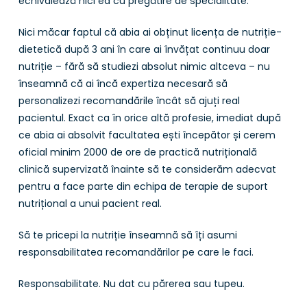
echivalează nici ea cu pregătire de specialitate.
Nici măcar faptul că abia ai obținut licența de nutriție-
dietetică după 3 ani în care ai învățat continuu doar
nutriție – fără să studiezi absolut nimic altceva – nu
înseamnă că ai încă expertiza necesară să
personalizezi recomandările încât să ajuți real
pacientul. Exact ca în orice altă profesie, imediat după
ce abia ai absolvit facultatea ești începător și cerem
oficial minim 2000 de ore de practică nutrițională
clinică supervizată înainte să te considerăm adecvat
pentru a face parte din echipa de terapie de suport
nutrițional a unui pacient real.
Să te pricepi la nutriție înseamnă să îți asumi
responsabilitatea recomandărilor pe care le faci.
Responsabilitate. Nu dat cu părerea sau tupeu.