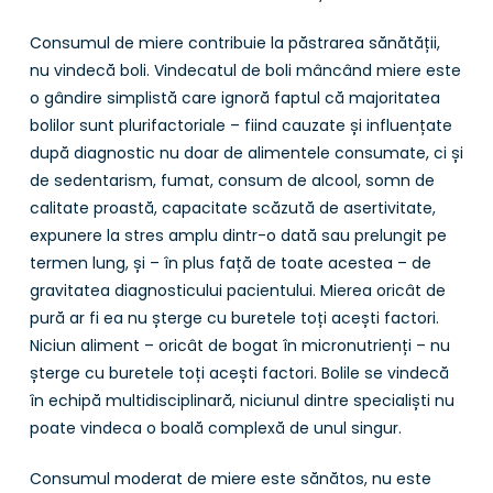
Consumul de miere contribuie la păstrarea sănătății,
nu vindecă boli. Vindecatul de boli mâncând miere este
o gândire simplistă care ignoră faptul că majoritatea
bolilor sunt plurifactoriale – fiind cauzate și influențate
după diagnostic nu doar de alimentele consumate, ci și
de sedentarism, fumat, consum de alcool, somn de
calitate proastă, capacitate scăzută de asertivitate,
expunere la stres amplu dintr-o dată sau prelungit pe
termen lung, și – în plus față de toate acestea – de
gravitatea diagnosticului pacientului. Mierea oricât de
pură ar fi ea nu șterge cu buretele toți acești factori.
Niciun aliment – oricât de bogat în micronutrienți – nu
șterge cu buretele toți acești factori. Bolile se vindecă
în echipă multidisciplinară, niciunul dintre specialiști nu
poate vindeca o boală complexă de unul singur.
Consumul moderat de miere este sănătos, nu este