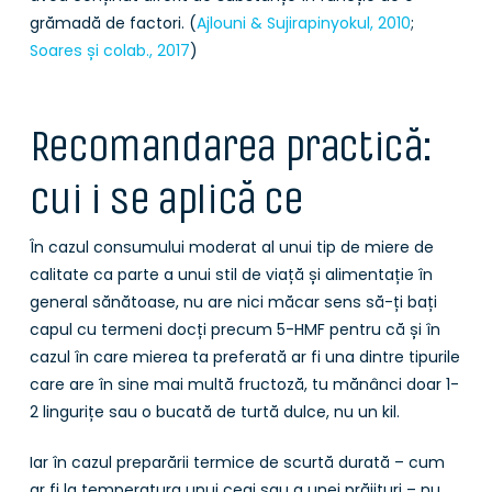
grămadă de factori. (
Ajlouni & Sujirapinyokul, 2010
;
Soares și colab., 2017
)
Recomandarea practică:
cui i se aplică ce
În cazul consumului moderat al unui tip de miere de
calitate ca parte a unui stil de viață și alimentație în
general sănătoase, nu are nici măcar sens să-ți bați
capul cu termeni docți precum 5-HMF pentru că și în
cazul în care mierea ta preferată ar fi una dintre tipurile
care are în sine mai multă fructoză, tu mănânci doar 1-
2 lingurițe sau o bucată de turtă dulce, nu un kil.
Iar în cazul preparării termice de scurtă durată – cum
ar fi la temperatura unui ceai sau a unei prăjituri – nu