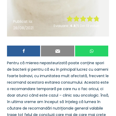
Rate this item:
Publicat la:
Evaluare:
4.8
/5 Din 13 voturi.
28/08/2021
Submit Rating
Pentru că mierea nepasteurizată poate conține spori
de bacterii și pentru că eu în principal lucrez cu oameni
foarte bolnavi, cu imunitatea mult afectată, frecvent le
recomand acestora evitarea consumului. Aceasta este
o recomandare temporară pe care nu o fac oricui, ci
doar atunci când este cazul – clinic sau oncologic. Însă,
în ultima vreme am început să înțeleg că lumea în
căutare de recomandări nutriționale general valabile
trage tot felul de concluzii care mai de care mai crețe