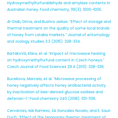
Hydroxymethylfurfuraldehyde and amylase contents in
Australian honey. Food chemistry, 119(3), 1000-1005.
Al-Diab, Dima, and Bushra Jarkas. “Effect of storage and
thermal treatment on the quality of some local brands
of honey from Latakia markets.” Journal of entomology
and zoology studies 3.3 (2015): 328-334.
BartáKoVá, Klára, et al. “Impact of microwave heating
on hydroxymethylfurfural content in Czech honeys.”
Czech Journal of Food Sciences 29.4 (2011): 328-336.
Bucekova, Marcela, et al. “Microwave processing of
honey negatively affects honey antibacterial activity
by inactivation of bee-derived glucose oxidase and
defensin-1.” Food chemistry 240 (2018): 1131-1136.
Cervantes, MA Ramirez, SA Gonzales Novelo, and E. Sauri
Duch. “Effect of the temporary thermic treatment of