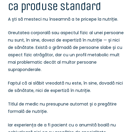
ca produse standard
A ști să mesteci nu înseamnă a te pricepe la nutriție.
Greutatea corporală sau aspectul fizic al unei persoane
nu sunt, în sine, dovezi de expertiză în nutriție — și nici
de sănătate. Există o grămadă de persoane slabe și cu
aspect fizic atrăgător, dar cu un profil metabolic mult
mai problematic decât al multor persoane
supraponderale.
Faptul că ai slăbit vreodată nu este, în sine, dovadă nici
de sănătate, nici de expertiză în nutriție.
Titlul de medic nu presupune automat și o pregătire
formală de nutriție.
Iar experiența de a fi pacient cu o anumită boală nu