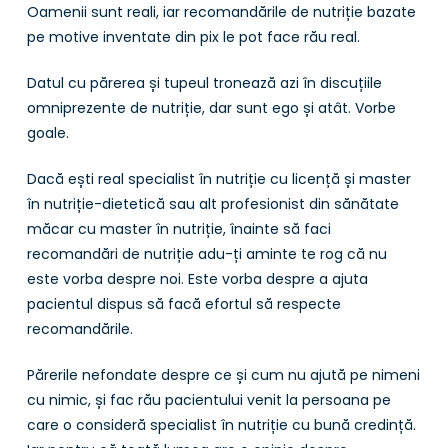
Oamenii sunt reali, iar recomandările de nutriție bazate
pe motive inventate din pix le pot face rău real.
Datul cu părerea și tupeul tronează azi în discuțiile
omniprezente de nutriție, dar sunt ego și atât. Vorbe
goale.
Dacă ești real specialist în nutriție cu licență și master
în nutriție-dietetică sau alt profesionist din sănătate
măcar cu master în nutriție, înainte să faci
recomandări de nutriție adu-ți aminte te rog că nu
este vorba despre noi. Este vorba despre a ajuta
pacientul dispus să facă efortul să respecte
recomandările.
Părerile nefondate despre ce și cum nu ajută pe nimeni
cu nimic, și fac rău pacientului venit la persoana pe
care o consideră specialist în nutriție cu bună credință.