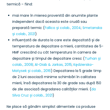
termică – fiind:
mai mare în mierea provenită din anumite plante
independent dacă aceasta este crudă sau
preparată termic (
Fallico și colab., 2004
;
Smetanska
și colab., 2021
)
influențată de durata la care este depozitată și de
temperatura de depozitare a mierii, cantitatea de 5-
HMF crescând cu cât temperatura în camera de
depozitare și timpul de depozitare cresc (
Turhan și
colab., 2008
;
Al-Diab & Jarkas, 2015
;
Kędzierska-
Matysek și colab., 2016
) Depozitarea la 5 grade timp
de 2 luni asociază minime schimbări în calitatea
mierii, însă depozitarea la 30 de grade sau după 150
de zile asociază degradarea calităților mierii. (
da
Silva Cruz și colab., 2021
)
Ne place să gândim simplist alimentele ca produse