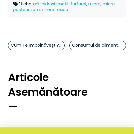
Etichete:
5-hidroxi-metil-furfural
,
miere
,
miere
pasteurizata
,
miere toxica
Cum Te Îmbolnăvești? Tăcerea Defensivă și Sănătatea
Consumul de alimente “acide” și cancerul: Ce Spune Cu Adevărat Știința
Articole
Asemănătoare
—