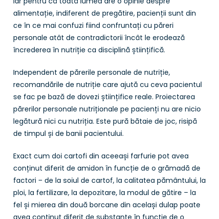
Iar pentru că toată lumea are o opinie despre
alimentație, indiferent de pregătire, pacienții sunt din
ce în ce mai confuzi fiind confruntați cu păreri
personale atât de contradictorii încât le erodează
încrederea în nutriție ca disciplină științifică.
Independent de părerile personale de nutriție,
recomandările de nutriție care ajută cu ceva pacientul
se fac pe bază de dovezi științifice reale. Proiectarea
părerilor personale nutriționale pe pacienți nu are nicio
legătură nici cu nutriția. Este pură bătaie de joc, risipă
de timpul și de banii pacientului.
Exact cum doi cartofi din aceeași farfurie pot avea
conținut diferit de amidon în funcție de o grămadă de
factori – de la soiul de cartof, la calitatea pământului, la
ploi, la fertilizare, la depozitare, la modul de gătire – la
fel și mierea din două borcane din același dulap poate
avea conținut diferit de substanțe în funcție de o