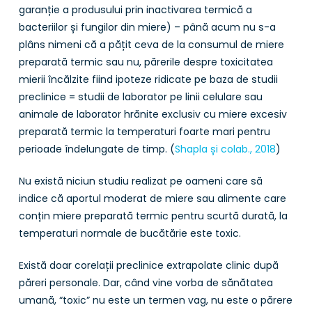
garanție a produsului prin inactivarea termică a
bacteriilor și fungilor din miere) – până acum nu s-a
plâns nimeni că a pățit ceva de la consumul de miere
preparată termic sau nu, părerile despre toxicitatea
mierii încălzite fiind ipoteze ridicate pe baza de studii
preclinice = studii de laborator pe linii celulare sau
animale de laborator hrănite exclusiv cu miere excesiv
preparată termic la temperaturi foarte mari pentru
perioade îndelungate de timp. (
Shapla și colab., 2018
)
Nu există niciun studiu realizat pe oameni care să
indice că aportul moderat de miere sau alimente care
conțin miere preparată termic pentru scurtă durată, la
temperaturi normale de bucătărie este toxic.
Există doar corelații preclinice extrapolate clinic după
păreri personale. Dar, când vine vorba de sănătatea
umană, “toxic” nu este un termen vag, nu este o părere