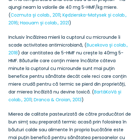
ajungi neam la valorile de 40 mg 5-HMF/kg miere.
(
Cozmuta și colab., 2011
;
Kędzierska-Matysek și colab.,
2016
;
Haouam și colab., 2021
)
Inclusiv încălzirea mierii la cuptorul cu microunde îi
scade activitatea antimicrobiană, (
Bucekova și colab.,
2018
) dar cantitatea de 5-HMF nu crește la 40mg 5-
HMF. Băuturile care conțin miere încălzite câteva
minute la cuptorul cu microunde sunt mai puțin
benefice pentru sănătate decât cele reci care conțin
miere crudă pentru că termic se pierd din proprietăți,
dar mierea încălzită nu devine toxică. (
BartáKoVá și
colab., 2011
;
Dranca & Oroian, 2013
)
Mierea de calitate pasteurizată de către producători de
bun simț sau preparată termic acasă prin folosirea în
băuturi calde sau alimente în propria bucătărie este
mai puțin benefică pentru sănătatea persoanelor cu