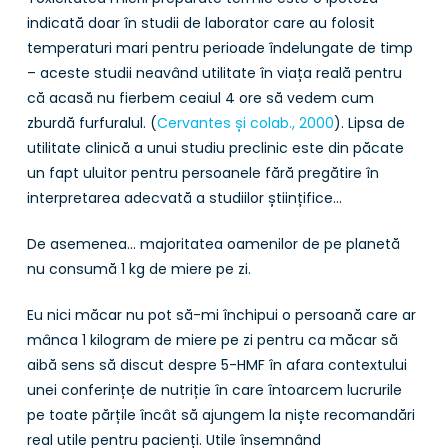
indicată doar în studii de laborator care au folosit
temperaturi mari pentru perioade îndelungate de timp
– aceste studii neavând utilitate în viața reală pentru
că acasă nu fierbem ceaiul 4 ore să vedem cum
zburdă furfuralul. (
Cervantes și colab., 2000
). Lipsa de
utilitate clinică a unui studiu preclinic este din păcate
un fapt uluitor pentru persoanele fără pregătire în
interpretarea adecvată a studiilor științifice…
De asemenea… majoritatea oamenilor de pe planetă
nu consumă 1 kg de miere pe zi.
Eu nici măcar nu pot să-mi închipui o persoană care ar
mânca 1 kilogram de miere pe zi pentru ca măcar să
aibă sens să discut despre 5-HMF în afara contextului
unei conferințe de nutriție în care întoarcem lucrurile
pe toate părțile încât să ajungem la niște recomandări
real utile pentru pacienți. Utile însemnând