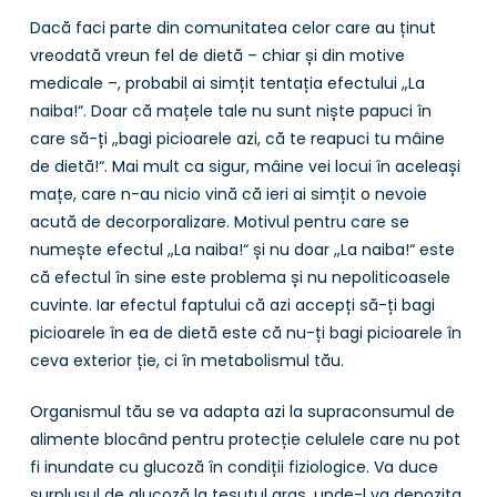
Dacă faci parte din comunitatea celor care au ținut
vreodată vreun fel de dietă – chiar și din motive
medicale –, probabil ai simțit tentația efectului „La
naiba!“. Doar că mațele tale nu sunt niște papuci în
care să-ți „bagi picioarele azi, că te reapuci tu mâine
de dietă!“. Mai mult ca sigur, mâine vei locui în aceleași
mațe, care n-au nicio vină că ieri ai simțit o nevoie
acută de decorporalizare. Motivul pentru care se
numește efectul „La naiba!“ și nu doar „La naiba!“ este
că efectul în sine este problema și nu nepoliticoasele
cuvinte. Iar efectul faptului că azi accepți să-ți bagi
picioarele în ea de dietă este că nu-ți bagi picioarele în
ceva exterior ție, ci în metabolismul tău.
Organismul tău se va adapta azi la supraconsumul de
alimente blocând pentru protecție celulele care nu pot
fi inundate cu glucoză în condiții fiziologice. Va duce
surplusul de glucoză la țesutul gras, unde-l va depozita