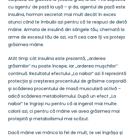
cu agentu’ de pază la ușă – și da, agentul de pază este
insulina, hormon secretat mai mult decât în exces
atunci când te îmbuibi azi pentru că te reapuci de dietă
mâine. Armata de insulină din sângele tău, chemată la
arme de excesul tău de azi, va fi cea care îți va proteja
grăsimea mâine.
Atât timp cât insulina este prezentă, „arderea
grăsimilor“ nu poate începe, iar „arderea mușchilor“
continuă. Rezultatul efectului „La naiba!“ azi îl reprezintă
protecția și creșterea procentului de grăsime corporală
și scăderea procentului de masă musculară activă –
adică scăderea metabolismului. După un efect „La
naiba!“ te îngrași nu pentru că ai ingerat mai multe
calorii azi, ci pentru că mâine vei avea grăsimea mai
protejată și metabolismul mai scăzut.
Dacă mâine vei mânca la fel de mult, te vei îngrășa și