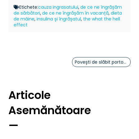
Etichete:
cauza ingrasatului
,
de ce ne îngrășăm
de sărbători
,
de ce ne îngrășăm în vacanță
,
dieta
de mâine
,
insulina și îngrășatul
,
the what the hell
effect
Povești de slăbit portofelul
Articole
Asemănătoare
—