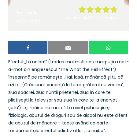
Rate this item:
Publicat la:
Evaluare:
4.7
/5 Din 6 voturi.
04/05/2014
Submit Rating
Efectul „La naiba!“ (tradus mai mult sau mai puțin mot-
a-mot din englezescul “The What the Hell Effect”)
înseamnă pe românește „Hai, lasă, mănâncă și tu că
azi e… (Crăciunul, vacanță la turci, grătarul cu vecinu’,
ziua soacrei, ziua nunții prietenei, ziua în care te
plictisești la televizor sau ziua în care te-a enervat
şefu’) …și mâine nu mai e“. La nivel psihologic și
fiziologic, abuzul de droguri sau de alcool nu este diferit
de abuzul de mâncare – toate având ca parte
fundamentală efectul adictiv al lui „La naiba“.