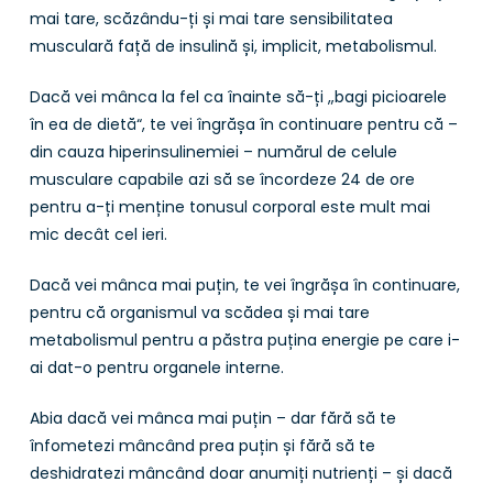
mai tare, scăzându-ți și mai tare sensibilitatea
musculară față de insulină și, implicit, metabolismul.
Dacă vei mânca la fel ca înainte să-ți „bagi picioarele
în ea de dietă“, te vei îngrășa în continuare pentru că –
din cauza hiperinsulinemiei – numărul de celule
musculare capabile azi să se încordeze 24 de ore
pentru a-ți menține tonusul corporal este mult mai
mic decât cel ieri.
Dacă vei mânca mai puțin, te vei îngrășa în continuare,
pentru că organismul va scădea și mai tare
metabolismul pentru a păstra puțina energie pe care i-
ai dat-o pentru organele interne.
Abia dacă vei mânca mai puțin – dar fără să te
înfometezi mâncând prea puțin și fără să te
deshidratezi mâncând doar anumiți nutrienți – și dacă