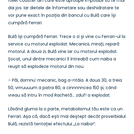
roller coaster din care este aproape imposibil să te mai
dai jos. Iar dietele de înfometare sau deshidratare te
vor pune exact în poziția din bancul cu Bulă care își
cumpără Ferrari.
Bulă își cumpără Ferrari. Trece o zi și vine cu Ferrari-ul la
service cu motorul explodat. Mecanicii, mirați, repară
motorul. A doua zi, Bulă vine iar cu motorul explodat.
Șocat, unul dintre mecanici îl întreabă cum naiba a
reușit să explodeze motorul din nou.
– Păi, domnu’ mecanic, bag a-ntâia. A doua 30, a treia
50, vrrruuuum a patra 80, a cinnnnncea 150 și, când
vreau să intru în mod Rachetă… zduf! a explodat.
Lăsând gluma la o parte, metabolismul tău este ca un
Ferrari. Așa că, dacă ești mai deștept decât proverbialul
Bulă, rezistă tentației efectului „La naiba!“.