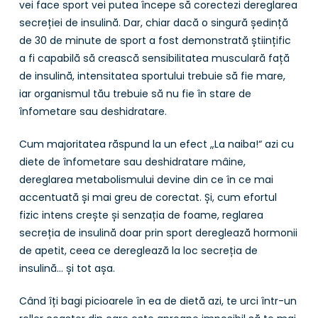
vei face sport vei putea începe să corectezi dereglarea
secreției de insulină. Dar, chiar dacă o singură ședință
de 30 de minute de sport a fost demonstrată științific
a fi capabilă să crească sensibilitatea musculară față
de insulină, intensitatea sportului trebuie să fie mare,
iar organismul tău trebuie să nu fie în stare de
înfometare sau deshidratare.
Cum majoritatea răspund la un efect „La naiba!“ azi cu
diete de înfometare sau deshidratare mâine,
dereglarea metabolismului devine din ce în ce mai
accentuată și mai greu de corectat. Și, cum efortul
fizic intens crește și senzația de foame, reglarea
secreția de insulină doar prin sport dereglează hormonii
de apetit, ceea ce dereglează la loc secreția de
insulină… și tot așa.
Când îți bagi picioarele în ea de dietă azi, te urci într-un